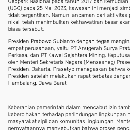
Geopark Nasional pada tahun 2017 dan kemudian 
(UGG) pada 25 Mei 2023, kawasan ini menjadi sim
tidak tergantikan. Namun, ancaman dari aktivit
nikel, telah menimbulkan kekhawatiran besar aka
biasa tersebut.
Presiden Prabowo Subianto dengan tegas mengin
empat perusahaan, yaitu PT Anugerah Surya Pra
Perkasa, dan PT Kawei Sejahtera Mining. Keputu
oleh Menteri Sekretaris Negara (Mensesneg) Prase
Presiden, Jakarta. Prasetyo menegaskan bahwa ke
Presiden setelah melakukan rapat terbatas dengan 
Hambalang, Jawa Barat.
Keberanian pemerintah dalam mencabut izin tamb
keberpihakan terhadap perlindungan lingkungan h
masyarakat sipil dan komunitas lingkungan. Ment
pernyataannya menyebutkan bahwa proses pencabu