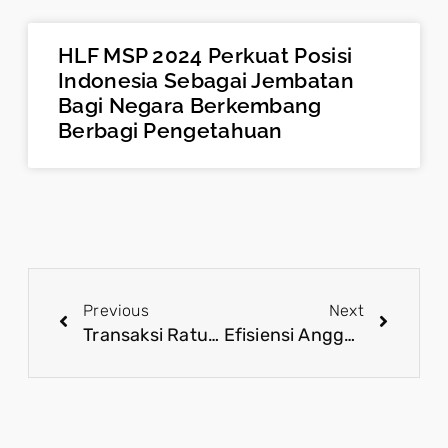
HLF MSP 2024 Perkuat Posisi
Indonesia Sebagai Jembatan
Bagi Negara Berkembang
Berbagi Pengetahuan
Previous
Next
Transaksi Ratusan Triliun Judi Online Rugikan Masyarakat dan Ekonomi Nasional
Efisiensi Anggaran Pemerintah Solusi Wujudkan Stabilitas Ekonomi