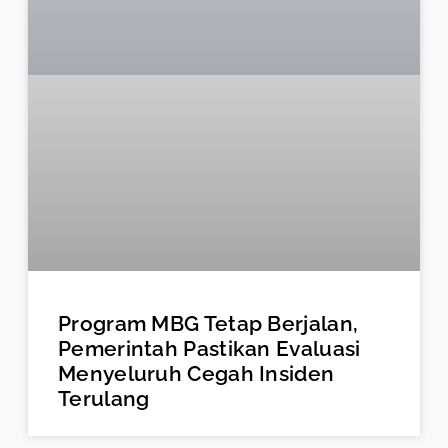
Program MBG Tetap Berjalan,
Pemerintah Pastikan Evaluasi
Menyeluruh Cegah Insiden
Terulang