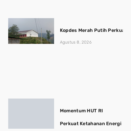
Kopdes Merah Putih Perkuat 
Agustus 8, 2026
Momentum HUT RI
Perkuat Ketahanan Energi