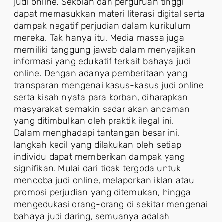
judi online. Sekolah dan perguruan tinggi
dapat memasukkan materi literasi digital serta
dampak negatif perjudian dalam kurikulum
mereka. Tak hanya itu, Media massa juga
memiliki tanggung jawab dalam menyajikan
informasi yang edukatif terkait bahaya judi
online. Dengan adanya pemberitaan yang
transparan mengenai kasus-kasus judi online
serta kisah nyata para korban, diharapkan
masyarakat semakin sadar akan ancaman
yang ditimbulkan oleh praktik ilegal ini.
Dalam menghadapi tantangan besar ini,
langkah kecil yang dilakukan oleh setiap
individu dapat memberikan dampak yang
signifikan. Mulai dari tidak tergoda untuk
mencoba judi online, melaporkan iklan atau
promosi perjudian yang ditemukan, hingga
mengedukasi orang-orang di sekitar mengenai
bahaya judi daring, semuanya adalah