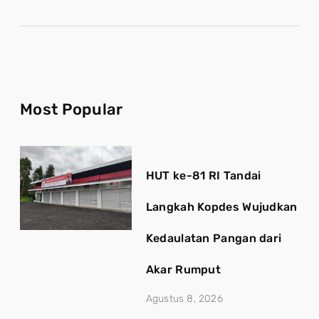
Most Popular
HUT ke-81 RI Tandai
Langkah Kopdes Wujudkan
Kedaulatan Pangan dari
Akar Rumput
Agustus 8, 2026