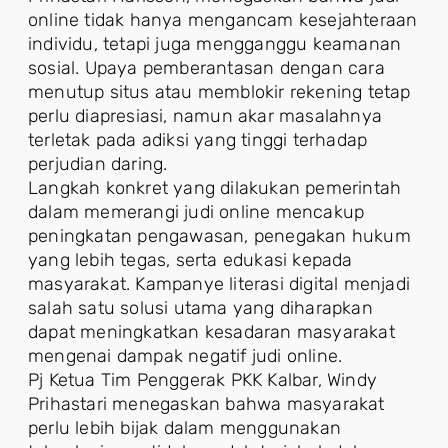
online tidak hanya mengancam kesejahteraan
individu, tetapi juga mengganggu keamanan
sosial. Upaya pemberantasan dengan cara
menutup situs atau memblokir rekening tetap
perlu diapresiasi, namun akar masalahnya
terletak pada adiksi yang tinggi terhadap
perjudian daring.
Langkah konkret yang dilakukan pemerintah
dalam memerangi judi online mencakup
peningkatan pengawasan, penegakan hukum
yang lebih tegas, serta edukasi kepada
masyarakat. Kampanye literasi digital menjadi
salah satu solusi utama yang diharapkan
dapat meningkatkan kesadaran masyarakat
mengenai dampak negatif judi online.
Pj Ketua Tim Penggerak PKK Kalbar, Windy
Prihastari menegaskan bahwa masyarakat
perlu lebih bijak dalam menggunakan