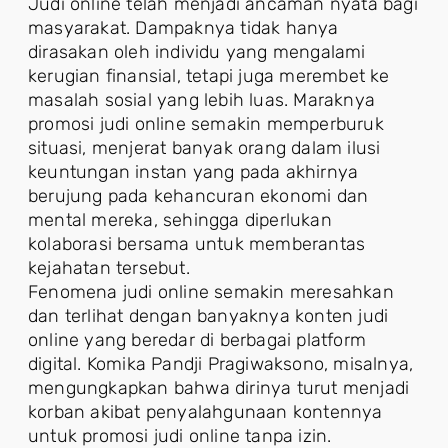
Judi online telah menjadi ancaman nyata bagi
masyarakat. Dampaknya tidak hanya
dirasakan oleh individu yang mengalami
kerugian finansial, tetapi juga merembet ke
masalah sosial yang lebih luas. Maraknya
promosi judi online semakin memperburuk
situasi, menjerat banyak orang dalam ilusi
keuntungan instan yang pada akhirnya
berujung pada kehancuran ekonomi dan
mental mereka, sehingga diperlukan
kolaborasi bersama untuk memberantas
kejahatan tersebut.
Fenomena judi online semakin meresahkan
dan terlihat dengan banyaknya konten judi
online yang beredar di berbagai platform
digital. Komika Pandji Pragiwaksono, misalnya,
mengungkapkan bahwa dirinya turut menjadi
korban akibat penyalahgunaan kontennya
untuk promosi judi online tanpa izin.