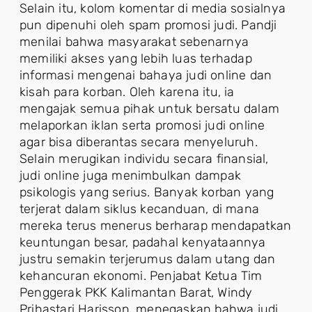
Selain itu, kolom komentar di media sosialnya
pun dipenuhi oleh spam promosi judi. Pandji
menilai bahwa masyarakat sebenarnya
memiliki akses yang lebih luas terhadap
informasi mengenai bahaya judi online dan
kisah para korban. Oleh karena itu, ia
mengajak semua pihak untuk bersatu dalam
melaporkan iklan serta promosi judi online
agar bisa diberantas secara menyeluruh.
Selain merugikan individu secara finansial,
judi online juga menimbulkan dampak
psikologis yang serius. Banyak korban yang
terjerat dalam siklus kecanduan, di mana
mereka terus menerus berharap mendapatkan
keuntungan besar, padahal kenyataannya
justru semakin terjerumus dalam utang dan
kehancuran ekonomi. Penjabat Ketua Tim
Penggerak PKK Kalimantan Barat, Windy
Prihastari Harisson, menegaskan bahwa judi