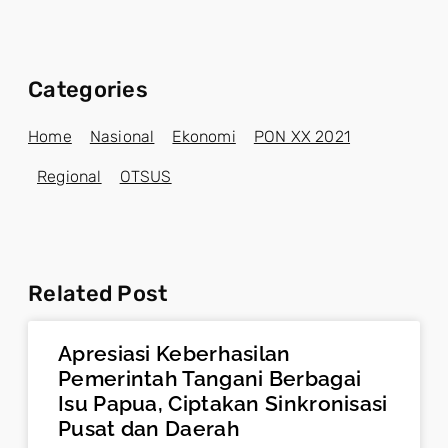
Categories
Home
Nasional
Ekonomi
PON XX 2021
Regional
OTSUS
Related Post
Apresiasi Keberhasilan
Pemerintah Tangani Berbagai
Isu Papua, Ciptakan Sinkronisasi
Pusat dan Daerah