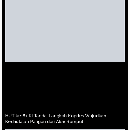
HUT ke-81 RI Tandai Langkah Kopdes Wujudkan
Kedaulatan Pangan dari Akar Rumput