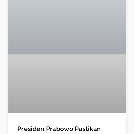
Presiden Prabowo Pastikan