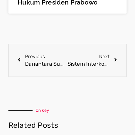
Hukum Presiden Prabowo
Previous
Next
Danantara Sumberdaya Indonesia Perkuat Tata Kelola Ekspor Komoditas Strategis
Sistem Interkoneksi Listrik Sumatra Kembali Normal Disertai Evaluasi dan Penguatan Jaringan Transmisi
On Key
Related Posts