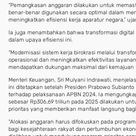
“Pemangkasan anggaran dilakukan untuk memastik
benar-benar digunakan secara optimal dalam mend
meningkatkan efisiensi kerja aparatur negara,” ujar
Ia juga menambahkan bahwa transformasi digital 
dalam upaya efisiensi ini.
“Modernisasi sistem kerja birokrasi melalui transf
operasional dan meningkatkan efektivitas layanan 
mendapatkan dukungan maksimal dari kemajuan tekn
Menteri Keuangan, Sri Mulyani Indrawati, menjela
ini ditetapkan setelah Presiden Prabowo Subiant
terhadap pelaksanaan APBN 2024. Ia mengungk
sebesar Rp306,69 triliun pada 2025 dilakukan un
prioritas yang memberikan manfaat langsung bag
“Alokasi anggaran harus difokuskan pada progr
bagi kesejahteraan rakyat dan pertumbuhan eko