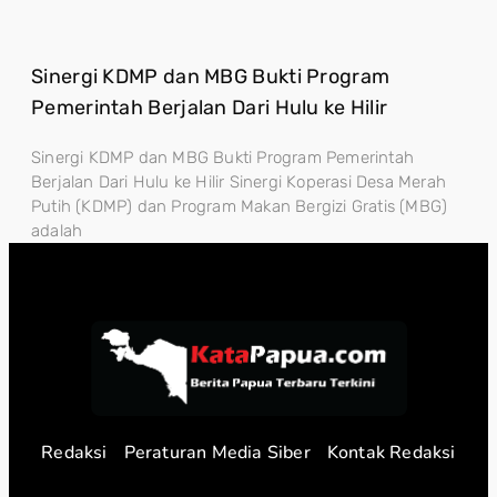
Sinergi KDMP dan MBG Bukti Program
Pemerintah Berjalan Dari Hulu ke Hilir
Sinergi KDMP dan MBG Bukti Program Pemerintah
Berjalan Dari Hulu ke Hilir Sinergi Koperasi Desa Merah
Putih (KDMP) dan Program Makan Bergizi Gratis (MBG)
adalah
Redaksi
Peraturan Media Siber
Kontak Redaksi