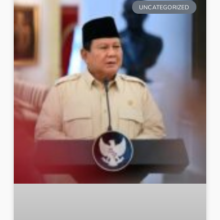
UNCATEGORIZED