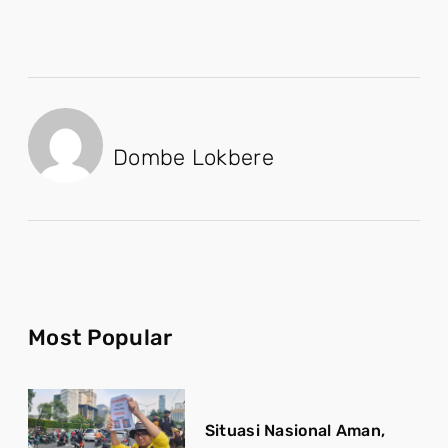
Dombe Lokbere
Most Popular
Situasi Nasional Aman,