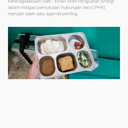
Ketenagakerjaan Oleh : Kinan Aristi Penguatan sinergi
dalam mitigasi pemutusan hubungan kerja (PHK)
menjadi salah satu agenda penting