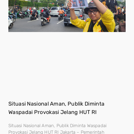
Situasi Nasional Aman, Publik Diminta
Waspadai Provokasi Jelang HUT RI
Situasi Nasional Aman, Publik Diminta Waspadai
Provokasi Jelang HUT RI Jakarta – Pemerintah