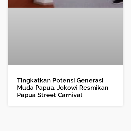
Tingkatkan Potensi Generasi
Muda Papua, Jokowi Resmikan
Papua Street Carnival