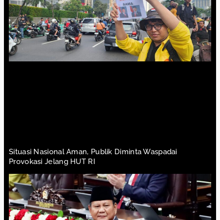
Situasi Nasional Aman, Publik Diminta Waspadai
Provokasi Jelang HUT RI