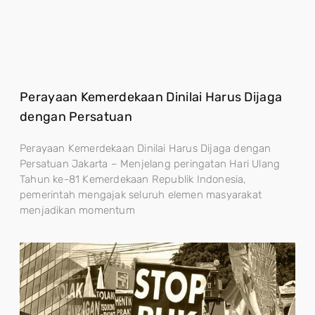
Perayaan Kemerdekaan Dinilai Harus Dijaga
dengan Persatuan
Perayaan Kemerdekaan Dinilai Harus Dijaga dengan
Persatuan Jakarta – Menjelang peringatan Hari Ulang
Tahun ke-81 Kemerdekaan Republik Indonesia,
pemerintah mengajak seluruh elemen masyarakat
menjadikan momentum