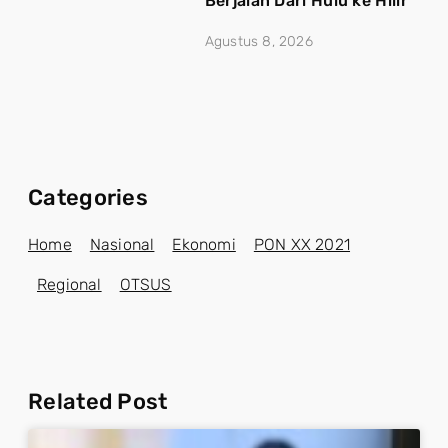
Berjalan Dari Hulu ke Hilir
Agustus 8, 2026
Categories
Home
Nasional
Ekonomi
PON XX 2021
Regional
OTSUS
Related Post