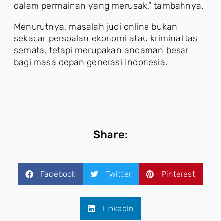
dalam permainan yang merusak,” tambahnya.
Menurutnya, masalah judi online bukan
sekadar persoalan ekonomi atau kriminalitas
semata, tetapi merupakan ancaman besar
bagi masa depan generasi Indonesia.
Share:
Facebook
Twitter
Pinterest
LinkedIn