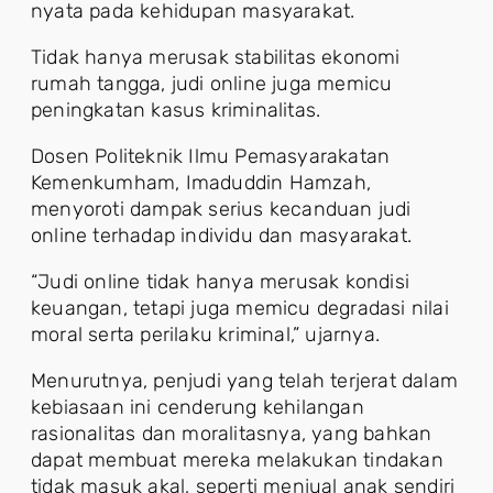
nyata pada kehidupan masyarakat.
Tidak hanya merusak stabilitas ekonomi
rumah tangga, judi online juga memicu
peningkatan kasus kriminalitas.
Dosen Politeknik Ilmu Pemasyarakatan
Kemenkumham, Imaduddin Hamzah,
menyoroti dampak serius kecanduan judi
online terhadap individu dan masyarakat.
“Judi online tidak hanya merusak kondisi
keuangan, tetapi juga memicu degradasi nilai
moral serta perilaku kriminal,” ujarnya.
Menurutnya, penjudi yang telah terjerat dalam
kebiasaan ini cenderung kehilangan
rasionalitas dan moralitasnya, yang bahkan
dapat membuat mereka melakukan tindakan
tidak masuk akal, seperti menjual anak sendiri