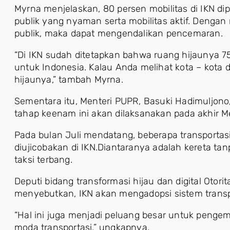
Myrna menjelaskan, 80 persen mobilitas di IKN di
publik yang nyaman serta mobilitas aktif. Denga
publik, maka dapat mengendalikan pencemaran.
“Di IKN sudah ditetapkan bahwa ruang hijaunya 75
untuk Indonesia. Kalau Anda melihat kota – kota d
hijaunya,” tambah Myrna.
Sementara itu, Menteri PUPR, Basuki Hadimulj
tahap keenam ini akan dilaksanakan pada akhir M
Pada bulan Juli mendatang, beberapa transportas
diujicobakan di IKN.Diantaranya adalah kereta tanp
taksi terbang.
Deputi bidang transformasi hijau dan digital Otori
menyebutkan, IKN akan mengadopsi sistem transp
“Hal ini juga menjadi peluang besar untuk penge
moda transportasi,” ungkapnya.