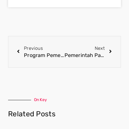
Previous
Next
Program Pemeriksaan Kesehatan Gratis Prabowo-Gibran: Terobosan Nyata untuk Kesehatan Masyarakat
Pemerintah Pastikan Pemeriksaan Kesehatan Gratis Menjangkau Daerah Terpencil
On Key
Related Posts