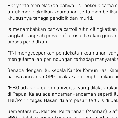
Hariyanto menjelaskan bahwa TNI bekerja sama d
untuk meningkatkan keamanan serta memberikan
khususnya tenaga pendidik dan murid.
Ia menambahkan bahwa patroli rutin ditingkatkan
langkah-langkah preventif terus dilakukan guna m
proses pendidikan.
“TNI mengedepankan pendekatan keamanan yang 
mengutamakan perlindungan terhadap masyarakat 
Senada dengan itu, Kepala Kantor Komunikasi K
bahwa ancaman OPM tidak akan menghentikan pe
“MBG adalah program universal yang dilaksanakan
di Papua. Kalau ada ancaman-ancaman seperti i
TNI/Polri,” tegas Hasan dalam pesan tertulis di Ja
Sementara itu, Menteri Pertahanan (Menhan) Sj
MBG adalah program kemanusiaan yang tidak terpe