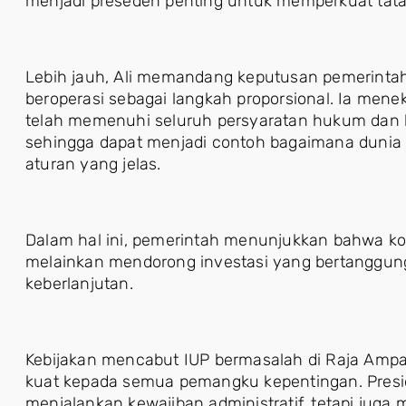
menjadi preseden penting untuk memperkuat tata 
Lebih jauh, Ali memandang keputusan pemerintah
beroperasi sebagai langkah proporsional. Ia me
telah memenuhi seluruh persyaratan hukum dan b
sehingga dapat menjadi contoh bagaimana dunia 
aturan yang jelas.
Dalam hal ini, pemerintah menunjukkan bahwa k
melainkan mendorong investasi yang bertanggung
keberlanjutan.
Kebijakan mencabut IUP bermasalah di Raja Am
kuat kepada semua pemangku kepentingan. Presi
menjalankan kewajiban administratif, tetapi ju