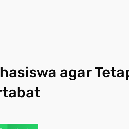
asiswa agar Teta
rtabat