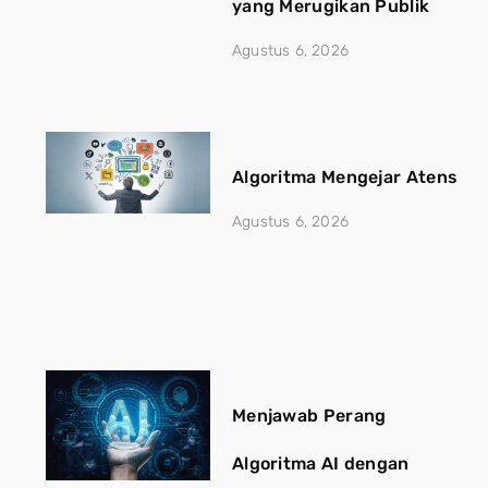
yang Merugikan Publik
Agustus 6, 2026
Algoritma Mengejar Atensi, J
Agustus 6, 2026
Menjawab Perang
Algoritma AI dengan