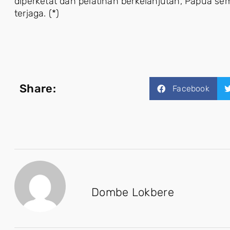
diperketat dan pelatihan berkelanjutan, Papua s
terjaga. (*)
Share:
Facebook
Dombe Lokbere