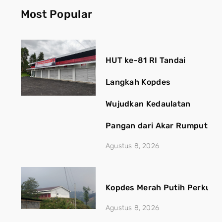
Most Popular
HUT ke-81 RI Tandai
Langkah Kopdes
Wujudkan Kedaulatan
Pangan dari Akar Rumput
Agustus 8, 2026
Kopdes Merah Putih Perkuat
Agustus 8, 2026