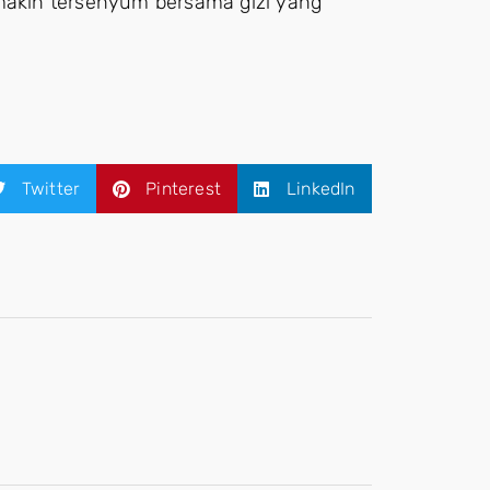
emakin tersenyum bersama gizi yang
Twitter
Pinterest
LinkedIn