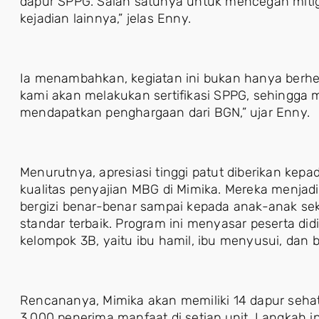
dapur SPPG. Salah satunya untuk mencegah mitig
kejadian lainnya,” jelas Enny.
Ia menambahkan, kegiatan ini bukan hanya berhen
kami akan melakukan sertifikasi SPPG, sehingga
mendapatkan penghargaan dari BGN,” ujar Enny.
Menurutnya, apresiasi tinggi patut diberikan kep
kualitas penyajian MBG di Mimika. Mereka menjad
bergizi benar-benar sampai kepada anak-anak s
standar terbaik. Program ini menyasar peserta did
kelompok 3B, yaitu ibu hamil, ibu menyusui, dan 
Rencananya, Mimika akan memiliki 14 dapur seh
3.000 penerima manfaat di setiap unit. Langkah 