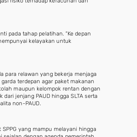
asi risiko terhadap keracunan dan
ti pada tahap pelatihan. “Ke depan
 mempunyai kelayakan untuk
ada para relawan yang bekerja menjaga
i garda terdepan agar paket makanan
ekolah maupun kelompok rentan dengan
ik dari jenjang PAUD hingga SLTA serta
balita non-PAUD.
at SPPG yang mampu melayani hingga
ini sejalan dengan agenda pemerintah