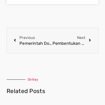
Previous
Next
Pemerintah Dorong Kolaborasi Sektor Publik dan Swasta dalam Pemerataan Ekonomi
Pembentukan BPI Danantara Himpun Kekuatan Besar dalam Pemerataan Ekonomi Nasional
On Key
Related Posts