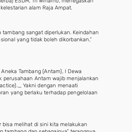
inerba) ESDM, Tri Winarno, menegaskan
elestarian alam Raja Ampat.
in tambang sangat diperlukan. Keindahan
sional yang tidak boleh dikorbankan,”
. Aneka Tambang (Antam), I Dewa
ak perusahaan Antam wajib menjalankan
actice)._ Yakni dengan menaati
uran yang berlaku terhadap pengelolaan
 bisa melihat di sini kita melakukan
an tambang dan sebagainya” terangnya.