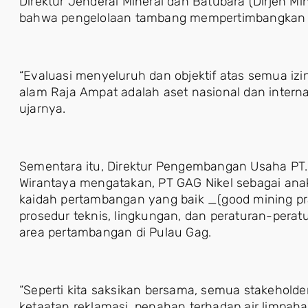
Direktur Jenderal Mineral dan Batubara (Dirjen M
bahwa pengelolaan tambang mempertimbangkan k
“Evaluasi menyeluruh dan objektif atas semua iz
alam Raja Ampat adalah aset nasional dan interna
ujarnya.
Sementara itu, Direktur Pengembangan Usaha PT
Wirantaya mengatakan, PT GAG Nikel sebagai an
kaidah pertambangan yang baik _(good mining pr
prosedur teknis, lingkungan, dan peraturan-perat
area pertambangan di Pulau Gag.
“Seperti kita saksikan bersama, semua stakeholder
ketaatan reklamasi, penahan terhadap air limpah