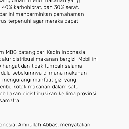
imbang dalam menu makanan yang
 40% karbohidrat, dan 30% serat,
ndar ini mencerminkan pemahaman
us terpenuhi agar mereka dapat
am MBG datang dari Kadin Indonesia
r distribusi makanan bergizi. Mobil ini
p hangat dan tidak tumpah selama
kendala sebelumnya di mana makanan
a mengurangi manfaat gizi yang
seribu kotak makanan dalam satu
il akan didistribusikan ke lima provinsi
samatra.
donesia, Amirullah Abbas, menyatakan