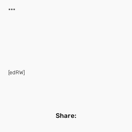
***
[edRW]
Share: