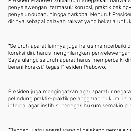
Presiden Prabowo Subianto menegaskan bahwa se
penyelewengan, termasuk korupsi, praktik beking-
penyelundupan, hingga narkoba. Menurut Presiden
dirinya sebagai pelayan rakyat yang bekerja untu
“Seluruh aparat lainnya juga harus memperbaiki dir
koreksi diri, harus menghilangkan penyelewengan
Saya ulangi, seluruh aparat harus memperbaiki di
berani koreksi,” tegas Presiden Prabowo.
Presiden juga mengingatkan agar aparatur negara
pelindung praktik-praktik pelanggaran hukum. Ia
internal agar institusi penegak hukum semakin prof
“Jangan justru aparat yang di belakang penyele