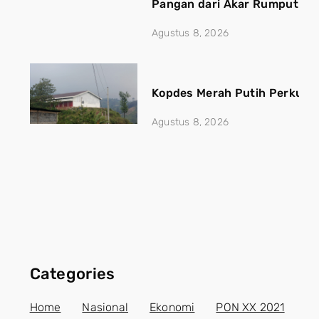
Pangan dari Akar Rumput
Agustus 8, 2026
Kopdes Merah Putih Perkuat
Agustus 8, 2026
Categories
Home
Nasional
Ekonomi
PON XX 2021