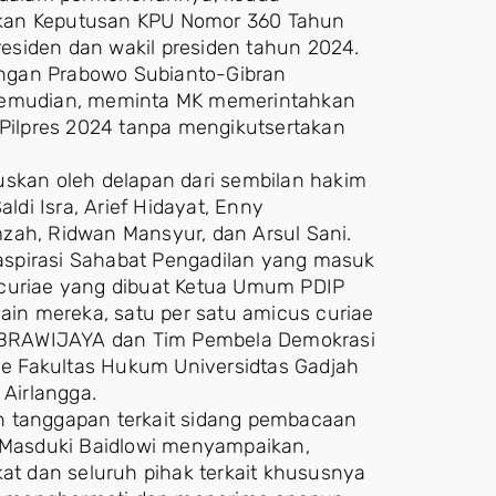
lkan Keputusan KPU Nomor 360 Tahun
esiden dan wakil presiden tahun 2024.
ngan Prabowo Subianto-Gibran
 Kemudian, meminta MK memerintahkan
ilpres 2024 tanpa mengikutsertakan
uskan oleh delapan dari sembilan hakim
ldi Isra, Arief Hidayat, Enny
zah, Ridwan Mansyur, dan Arsul Sani.
aspirasi Sahabat Pengadilan yang masuk
 curiae yang dibuat Ketua Umum PDIP
lain mereka, satu per satu amicus curiae
si BRAWIJAYA dan Tim Pembela Demokrasi
ice Fakultas Hukum Universidtas Gadjah
Airlangga.
n tanggapan terkait sidang pembacaan
. Masduki Baidlowi menyampaikan,
t dan seluruh pihak terkait khususnya