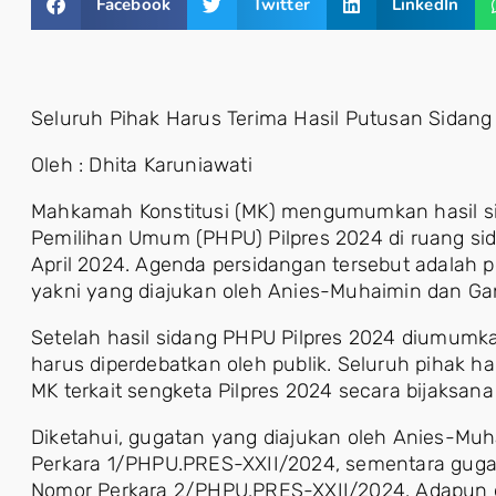
Facebook
Twitter
LinkedIn
Seluruh Pihak Harus Terima Hasil Putusan Sidang
Oleh : Dhita Karuniawati
Mahkamah Konstitusi (MK) mengumumkan hasil sid
Pemilihan Umum (PHPU) Pilpres 2024 di ruang sid
April 2024. Agenda persidangan tersebut adalah
yakni yang diajukan oleh Anies-Muhaimin dan Ga
Setelah hasil sidang PHPU Pilpres 2024 diumumkan
harus diperdebatkan oleh publik. Seluruh pihak h
MK terkait sengketa Pilpres 2024 secara bijaksan
Diketahui, gugatan yang diajukan oleh Anies-Muh
Perkara 1/PHPU.PRES-XXII/2024, sementara gugat
Nomor Perkara 2/PHPU.PRES-XXII/2024. Adapun