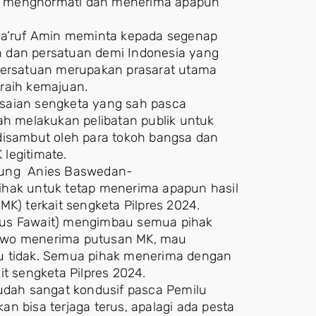
k menghormati dan menerima apapun
a’ruf Amin meminta kepada segenap
 dan persatuan demi Indonesia yang
 persatuan merupakan prasarat utama
raih kemajuan.
saian sengketa yang sah pasca
ah melakukan pelibatan publik untuk
disambut oleh para tokoh bangsa dan
legitimate.
ukung Anies Baswedan-
ihak untuk tetap menerima apapun hasil
MK) terkait sengketa Pilpres 2024.
Gus Fawait) mengimbau semua pihak
gowo menerima putusan MK, mau
u tidak. Semua pihak menerima dengan
it sengketa Pilpres 2024.
sudah sangat kondusif pasca Pemilu
kan bisa terjaga terus, apalagi ada pesta