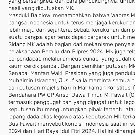
yang bersengketa dan para pendukungnya, untu
hasil yang diputuskan MK.
Masduki Baidlowi menambahkan bahwa Wapres M
bangsa Indonesia untuk terus menjaga kerukunan
lebih maju dan sejahtera. Sebab, kerukunan dan
suatu bangsa agar terus dapat bergerak untuk me
Sidang MK adalah bagian dari mekanisme penyele
pelaksanaan Pemilu dan Pilpres 2024. MK juga tel
berpendapat, melalui amicus curiae yang sudah 
kaum cerdik pandai. Dengan demikian putusan MK 
Senada, Mantan Wakil Presiden yang juga pend
Muhaimin Iskandar, Jusuf Kalla meminta semua p
dari putusan majelis hakim Mahkamah Konstitusi (
Bendahara PW GP Ansor Jawa Timur, M. Fawait (
termasuk penggugat dan yang digugat untuk le
keputusan itu menguntungkan pihak tertentu ata
lapang dada alias legowo atas keputusan MK terka
Gus Fawait menyebut kondisi Indonesia saat ini 
2024 dan Hari Raya Idul Fitri 2024. Hal ini diharap