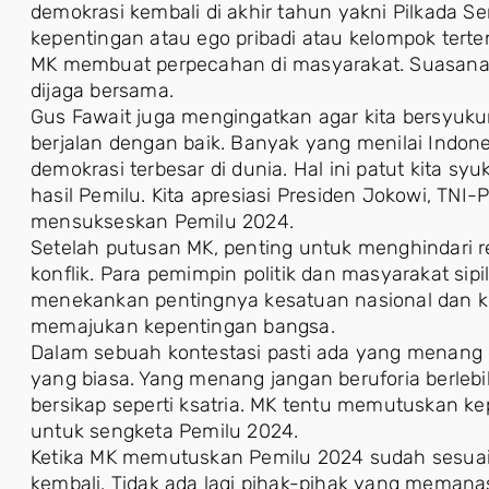
demokrasi kembali di akhir tahun yakni Pilkada 
kepentingan atau ego pribadi atau kelompok tert
MK membuat perpecahan di masyarakat. Suasana 
dijaga bersama.
Gus Fawait juga mengingatkan agar kita bersyuku
berjalan dengan baik. Banyak yang menilai Indone
demokrasi terbesar di dunia. Hal ini patut kita sy
hasil Pemilu. Kita apresiasi Presiden Jokowi, TNI-P
mensukseskan Pemilu 2024.
Setelah putusan MK, penting untuk menghindari r
konflik. Para pemimpin politik dan masyarakat sipi
menekankan pentingnya kesatuan nasional dan ker
memajukan kepentingan bangsa.
Dalam sebuah kontestasi pasti ada yang menang d
yang biasa. Yang menang jangan beruforia berleb
bersikap seperti ksatria. MK tentu memutuskan k
untuk sengketa Pemilu 2024.
Ketika MK memutuskan Pemilu 2024 sudah sesuai 
kembali. Tidak ada lagi pihak-pihak yang memanas