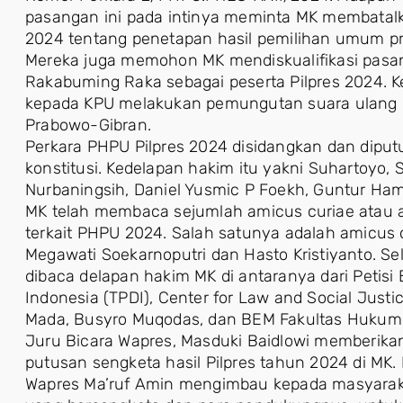
pasangan ini pada intinya meminta MK membata
2024 tentang penetapan hasil pemilihan umum pr
Mereka juga memohon MK mendiskualifikasi pasa
Rakabuming Raka sebagai peserta Pilpres 2024.
kepada KPU melakukan pemungutan suara ulang P
Prabowo-Gibran.
Perkara PHPU Pilpres 2024 disidangkan dan diput
konstitusi. Kedelapan hakim itu yakni Suhartoyo, Sa
Nurbaningsih, Daniel Yusmic P Foekh, Guntur Ham
MK telah membaca sejumlah amicus curiae atau 
terkait PHPU 2024. Salah satunya adalah amicus
Megawati Soekarnoputri dan Hasto Kristiyanto. Se
dibaca delapan hakim MK di antaranya dari Peti
Indonesia (TPDI), Center for Law and Social Just
Mada, Busyro Muqodas, dan BEM Fakultas Hukum 
Juru Bicara Wapres, Masduki Baidlowi memberika
putusan sengketa hasil Pilpres tahun 2024 di MK
Wapres Ma’ruf Amin mengimbau kepada masyaraka