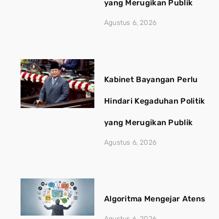
yang Merugikan Publik
Agustus 6, 2026
Kabinet Bayangan Perlu
Hindari Kegaduhan Politik
yang Merugikan Publik
Agustus 6, 2026
Algoritma Mengejar Atensi, J
Agustus 6, 2026