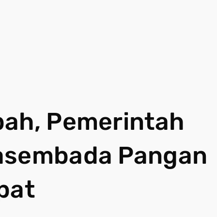
pah, Pemerintah
wasembada Pangan
pat