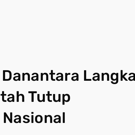
u Danantara Langk
ntah Tutup
 Nasional