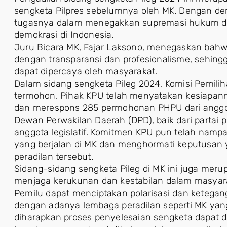
sengketa Pilpres sebelumnya oleh MK. Dengan de
tugasnya dalam menegakkan supremasi hukum da
demokrasi di Indonesia.
Juru Bicara MK, Fajar Laksono, menegaskan bah
dengan transparansi dan profesionalisme, sehing
dapat dipercaya oleh masyarakat.
Dalam sidang sengketa Pileg 2024, Komisi Pemili
termohon. Pihak KPU telah menyatakan kesiapan
dan merespons 285 permohonan PHPU dari anggo
Dewan Perwakilan Daerah (DPD), baik dari partai 
anggota legislatif. Komitmen KPU pun telah na
yang berjalan di MK dan menghormati keputusan 
peradilan tersebut.
Sidang-sidang sengketa Pileg di MK ini juga mer
menjaga kerukunan dan kestabilan dalam masyarak
Pemilu dapat menciptakan polarisasi dan ketegan
dengan adanya lembaga peradilan seperti MK ya
diharapkan proses penyelesaian sengketa dapat d