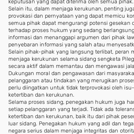
keputusan yang dapat diterima oleh semua pihak.
Selain itu, dalam menjaga kerukunan, penting ju
provokasi dan pernyataan yang dapat memicu konf
semua pihak dapat mengurangi potensi geseka
terhadap proses hukum yang sedang berlangsung
informasi dan menanggapi argumen dari pihak la
penyebaran informasi yang salah atau menyesatk
Selain pihak-pihak yang langsung terlibat, peran
menjaga kerukunan selama sidang sengketa Pileg d
secara aktif dalam memantau dan mengawasi jal
Dukungan moral dan pengawasan dari masyarak
pelanggaran atau tindakan yang merugikan proses
perlu diingatkan untuk tidak terprovokasi oleh is
ketertiban dan kerukunan.
Selama proses sidang, penegakan hukum juga har
setiap pelanggaran yang terjadi. Tidak ada toler
ketertiban dan kerukunan, baik itu dari pihak pes
luar sidang. Penegakan hukum yang adil dan teg
negara serius dalam menjaga integritas dan otorit