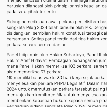
menjadi landasan utama dalam menjaga kerukunan
haruslah dilandasi oleh prinsip-prinsip keadilan
pada satu pihak tertentu.
Sidang pemeriksaan awal perkara perselisihan h
sengketa Pileg 2024 telah dimulai oleh MK. Denga
disidangkan, sembilan hakim konstitusi terbagi da
bersamaan. Setiap panel terdiri dari tiga hakim k
perkara secara cermat dan adil.
Panel I dipimpin oleh Hakim Suhartoyo, Panel II ole
Hakim Arief Hidayat. Pembagian penanganan juml
mana Panel I akan memeriksa 103 perkara, sement
akan memeriksa 97 perkara.
MK memiliki batas waktu 30 hari kerja sejak perk
menyelesaikan perkara PHPU Legislatif. Dalam hal
2024 untuk memutuskan perkara tersebut paling l
menunjukkan komitmen MK untuk menyelesaikan 
memberikan kepastian hukum kepada semua pihak 
Pengadilan sidang sengketa Pileg 2024 ini merupa