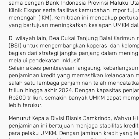
sama dengan Bank Indonesia Provinsi Maluku Ut
Klinik Ekspor serta fasilitas kemudahan impor tujua
menengah (IKM). Kemitraan ini mencakup pertuk
yang bertujuan meningkatkan kesiapan UMKM dal
Di wilayah lain, Bea Cukai Tanjung Balai Karimu
(BSI) untuk mengembangkan koperasi dan kelomp
bagian dari strategi jangka panjang dalam meningk
melalui pendekatan inklusif.
Selain akses pembiayaan langsung, keberlangsu
penjaminan kredit yang memastikan kelancaran m
salah satu lembaga penjaminan telah mencatatka
triliun hingga akhir 2024. Dengan kapasitas penja
Rp200 triliun, semakin banyak UMKM dapat mempe
lebih terukur.
Menurut Kepala Divisi Bisnis Jamkrindo, Wahyu H
penjaminan ini bertujuan menjaga stabilitas kred
para pelaku UMKM. Dengan jaminan kredit yang le