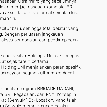
ta nasabah ultra mikro yang sebelumnya
aian menjadi nasabah komersial BRI.
hwa akses keuangan formal semakin luas
mandiri.
bitur baru, sehingga total debitur yang
ang. Dengan perluasan jangkauan
n akses permodalan dan pendampingan
eberhasilan Holding UMi tidak terlepas
rkuat sejak tahun pertama
olding UMi menjalankan peran spesifik
berdayaan segmen ultra mikro dapat
i ini adalah program BRIGADE MADANI,
a BRI, Pegadaian, dan PNM. Konsep ini
kro (SenyuM) Co-Location, yang telah
adaan SenyuM mempermudah pelaku