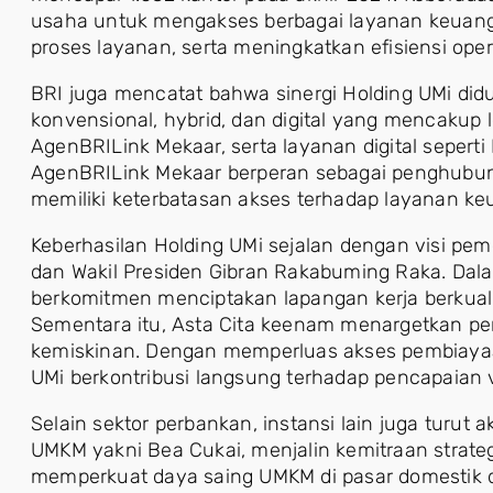
usaha untuk mengakses berbagai layanan keuang
proses layanan, serta meningkatkan efisiensi oper
BRI juga mencatat bahwa sinergi Holding UMi did
konvensional, hybrid, dan digital yang mencakup leb
AgenBRILink Mekaar, serta layanan digital sepert
AgenBRILink Mekaar berperan sebagai penghubu
memiliki keterbatasan akses terhadap layanan ke
Keberhasilan Holding UMi sejalan dengan visi pe
dan Wakil Presiden Gibran Rakabuming Raka. Dala
berkomitmen menciptakan lapangan kerja berkua
Sementara itu, Asta Cita keenam menargetkan p
kemiskinan. Dengan memperluas akses pembiay
UMi berkontribusi langsung terhadap pencapaian vi
Selain sektor perbankan, instansi lain juga turu
UMKM yakni Bea Cukai, menjalin kemitraan strate
memperkuat daya saing UMKM di pasar domestik d