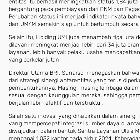
entitas itu berhasil meningkatkan status 1,84 ju
bergantung pada pembiayaan dari PNM dan Pegad
Perubahan status ini menjadi indikator nyata ba
dan UMKM semakin siap untuk bertumbuh secara 
Selain itu, Holding UMi juga menambah tiga juta de
dilayani meningkat menjadi lebih dari 34 juta or
layanan, lebih banyak pelaku usaha mendapatka
yang berkelanjutan.
Direktur Utama BRI, Sunarso, menegaskan bahwa k
dari strategi sinergi antarentitas yang terus dipe
pembentukannya. Masing-masing lembaga dalam H
sesuai dengan keunggulan mereka, sehingga pem
berjalan lebih efektif dan terstruktur.
Salah satu inovasi yang dihadirkan dalam sinerg
yang mempercepat integrasi sumber daya di antar
diwujudkan dalam bentuk Sentra Layanan Ultra Mi
mencapai 1.032 kantor pada akhir 2024. Keber