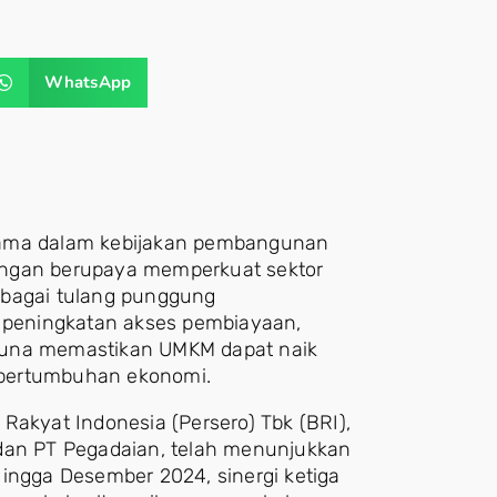
WhatsApp
tama dalam kebijakan pembangunan
angan berupaya memperkuat sektor
ebagai tulang punggung
i peningkatan akses pembiayaan,
l guna memastikan UMKM dapat naik
p pertumbuhan ekonomi.
k Rakyat Indonesia (Persero) Tbk (BRI),
 dan PT Pegadaian, telah menunjukkan
Hingga Desember 2024, sinergi ketiga