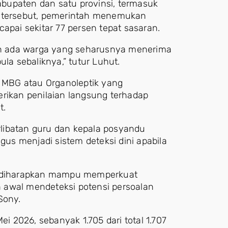
kabupaten dan satu provinsi, termasuk
i tersebut, pemerintah menemukan
apai sekitar 77 persen tepat sasaran.
h ada warga yang seharusnya menerima
a sebaliknya,” tutur Luhut.
u MBG atau Organoleptik yang
ikan penilaian langsung terhadap
t.
libatan guru dan kepala posyandu
s menjadi sistem deteksi dini apabila
si diharapkan mampu memperkuat
 awal mendeteksi potensi persoalan
Sony.
 2026, sebanyak 1.705 dari total 1.707