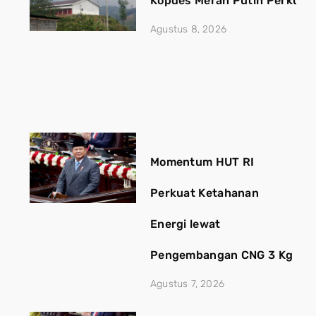
Kopdes Merah Putih Perkuat
Agustus 8, 2026
Momentum HUT RI
Perkuat Ketahanan
Energi lewat
Pengembangan CNG 3 Kg
Agustus 7, 2026