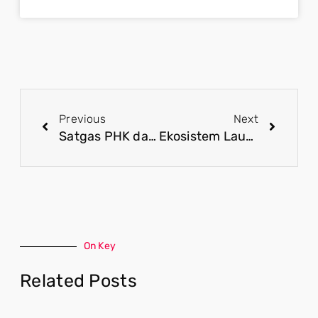
Previous
Next
Satgas PHK dan Program Padat Karya Ikhtiar Konkret Hadapi Gelombang PHK
Ekosistem Laut Raja Ampat Terbukti Tidak Terganggu Tambang Nikel Pulau Gag
On Key
Related Posts