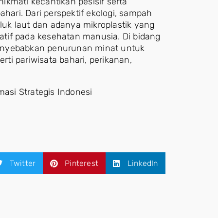
mati kecantikan pesisir serta
ri. Dari perspektif ekologi, sampah
uk laut dan adanya mikroplastik yang
tif pada kesehatan manusia. Di bidang
enyebabkan penurunan minat untuk
rti pariwisata bahari, perikanan,
masi Strategis Indonesi
Twitter
Pinterest
LinkedIn