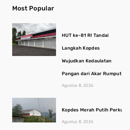
Most Popular
HUT ke-81 RI Tandai
Langkah Kopdes
Wujudkan Kedaulatan
Pangan dari Akar Rumput
Agustus 8, 2026
Kopdes Merah Putih Perkuat
Agustus 8, 2026