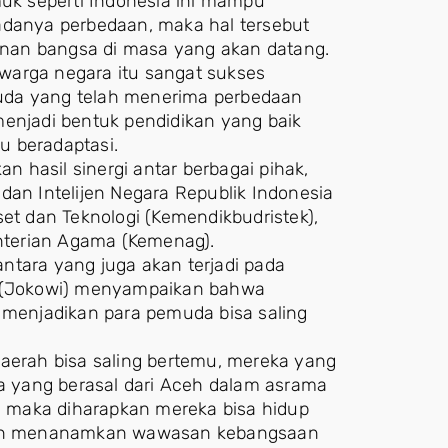
k seperti Indonesia ini mampu
adanya perbedaan, maka hal tersebut
nan bangsa di masa yang akan datang.
m warga negara itu sangat sukses
uda yang telah menerima perbedaan
menjadi bentuk pendidikan yang baik
u beradaptasi.
 hasil sinergi antar berbagai pihak,
dan Intelijen Negara Republik Indonesia
set dan Teknologi (Kemendikbudristek),
terian Agama (Kemenag).
ara yang juga akan terjadi pada
do (Jokowi) menyampaikan bahwa
enjadikan para pemuda bisa saling
daerah bisa saling bertemu, mereka yang
 yang berasal dari Aceh dalam asrama
i, maka diharapkan mereka bisa hidup
in menanamkan wawasan kebangsaan