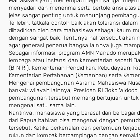
Mahasiswa yang menempati negeri sangat mejemu
menyadari dan menerima serta bertoleransi atas 
jelas sangat penting untuk menunjang pembangu
Terlebih, tatkala contoh baik akan toleransi dala
dihadirkan oleh para mahasiswa sebagai kaum m
dengan sangat baik. Tentunya hal tersebut akan 
agar generasi penerua bangsa lainnya juga mamp
Sebagai informasi, program AMN Manado merupakan
lembaga atau instansi dan kementerian seperti Ba
(BIN RI), Kementerian Pendidikan, Kebudayaan, Ri
Kementerian Pertahanan (Kemenhan) serta Kemen
Mengenai pembangunan Asrama Mahasiswa Nusant
banyak wilayah lainnya, Presiden RI Joko Wido
pembangunan tersebut memang bertujuan untuk m
mengenal satu sama lain.
Nantinya, mahasiswa yang berasal dari berbagai 
dari Papua bahkan bisa mengenal dengan pemuda
tersebut. Ketika perkenalan dan pertemuan terjad
rukun dan kompak berdampingan dengan semak