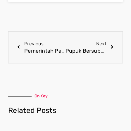
Previous
Next
Pemerintah Pastikan Peran Aktif UMKM dalam Sukseskan Program Strategis Pemerintah
Pupuk Bersubsidi di Era Presiden Prabowo Demi Tingkatkan Produktivitas Pertanian
On Key
Related Posts