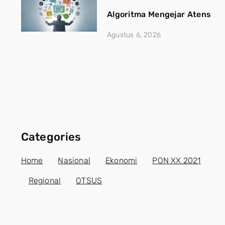
Algoritma Mengejar Atensi, J
Agustus 6, 2026
Categories
Home
Nasional
Ekonomi
PON XX 2021
Regional
OTSUS