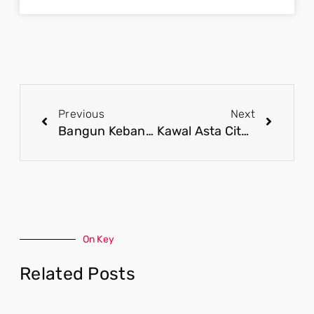
Previous
Next
Bangun Kebangsaan Melalui Implementasi Asta Cita, Mari Kuatkan Persaudaraan
Kawal Asta Cita Presiden Prabowo, Wujudkan Harmoni Demi Masyarakat Adil dan Makmur
On Key
Related Posts