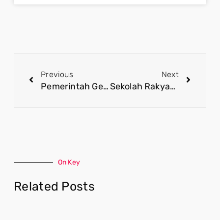
Previous
Next
Pemerintah Gelar Retreat Demi Samakan Persepsi Kepala Sekolah Rakyat
Sekolah Rakyat Jadi Harapan Baru Wujudkan Target Indonesia Emas 2045
On Key
Related Posts