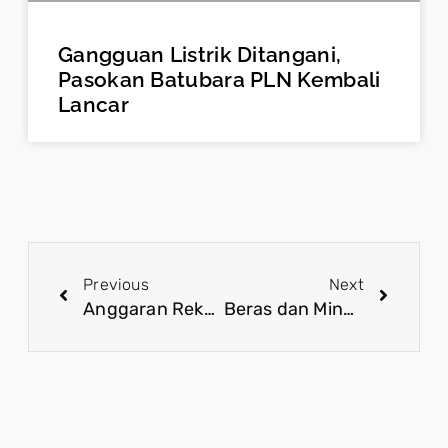
Gangguan Listrik Ditangani,
Pasokan Batubara PLN Kembali
Lancar
Previous
Next
Anggaran Rekonstruksi Pascabencana Sumatra Disiapkan untuk Pemulihan Berkelanjutan
Beras dan Minyak Goreng Tetap Mengalir, Bansos Pangan Diperpanjang Juni 2026