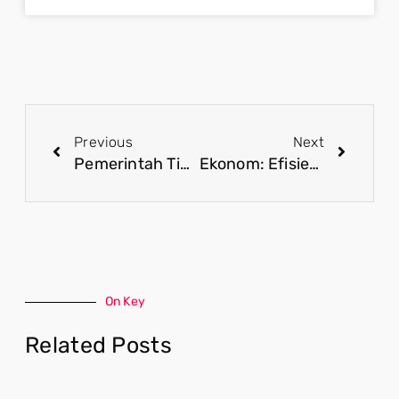
Previous
Next
Pemerintah Tindak Tegas Aliran Judi Online ke Luar Negeri
Ekonom: Efisiensi Langkah Korektif Prabowo Atasi Kebocoran Anggaran
On Key
Related Posts